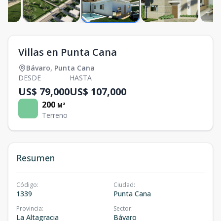
Villas en Punta Cana
Bávaro
,
Punta Cana
DESDE
HASTA
US$ 79,000
US$ 107,000
200
M²
Terreno
Resumen
Código
:
Ciudad
:
1339
Punta Cana
Provincia
:
Sector
:
La Altagracia
Bávaro