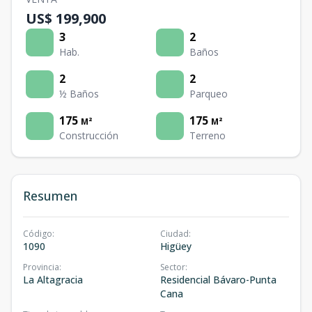
US$ 199,900
3
2
Hab.
Baños
2
2
½ Baños
Parqueo
175
175
M²
M²
Construcción
Terreno
Resumen
Código
:
Ciudad
:
1090
Higüey
Provincia
:
Sector
:
La Altagracia
Residencial Bávaro-Punta
Cana