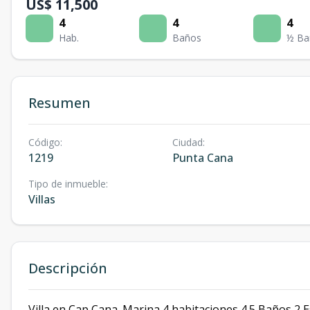
US$ 11,500
4
4
4
Hab.
Baños
½ Ba
Resumen
Código
:
Ciudad
:
1219
Punta Cana
Tipo de inmueble
:
Villas
Descripción
Villa en Cap Cana. Marina 4 habitaciones 4.5 Baños 2 