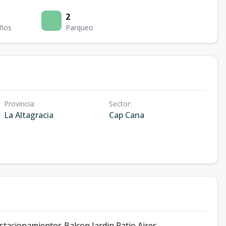
2
ños
Parqueo
Provincia
:
Sector
:
La Altagracia
Cap Cana
Estacionamientos Balcon Jardin Patio Aires