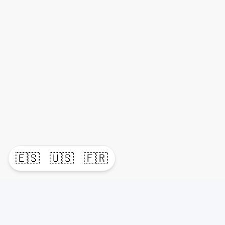
🇪🇸
🇺🇸
🇫🇷