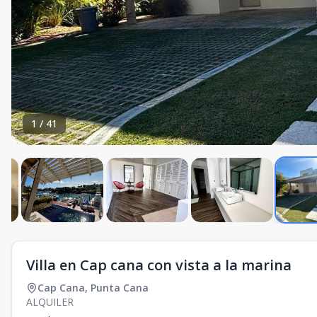
1
/
41
Villa en Cap cana con vista a la marina
Cap Cana
,
Punta Cana
ALQUILER