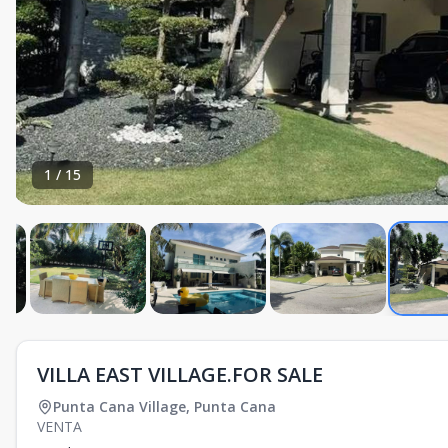
1
/
15
VILLA EAST VILLAGE.FOR SALE
Punta Cana Village
,
Punta Cana
VENTA