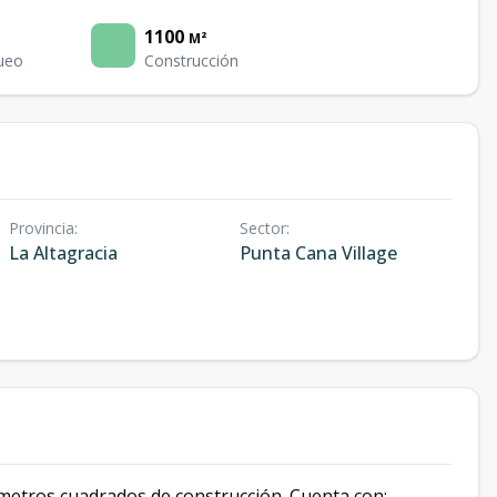
1100
M²
ueo
Construcción
Provincia
:
Sector
:
La Altagracia
Punta Cana Village
metros cuadrados de construcción. Cuenta con: -