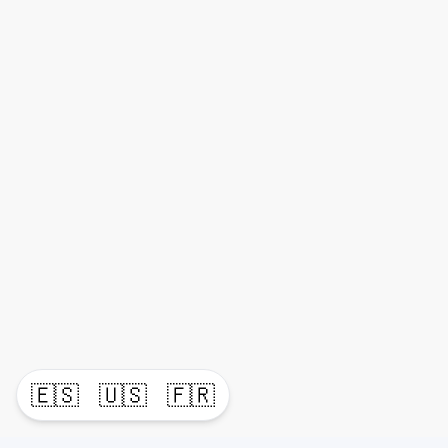
🇪🇸
🇺🇸
🇫🇷