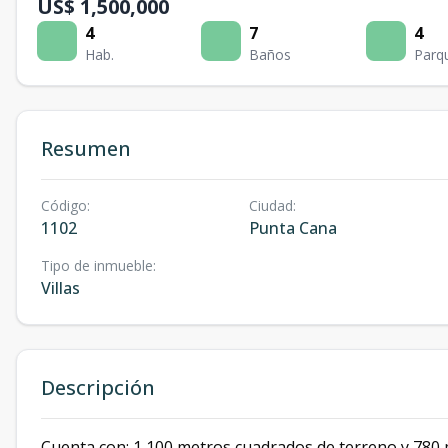
US$ 1,500,000
4
7
4
Hab.
Baños
Parq
Resumen
Código
:
Ciudad
:
1102
Punta Cana
Tipo de inmueble
:
Villas
Descripción
Cuenta con: 1,100 metros cuadrados de terreno y 780 