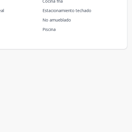
Cocina fría
eal
Estacionamiento techado
No amueblado
Piscina