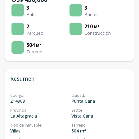
3
3
Hab.
Baños
2
210
M²
Parqueo
Construcción
504
M²
Terreno
Resumen
Código
:
Ciudad
:
214909
Punta Cana
Provincia
:
Sector
:
La Altagracia
Vista Cana
Tipo de inmueble
:
Terreno
:
Villas
504 m²