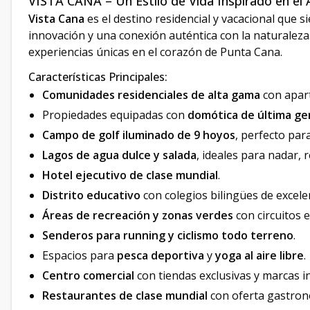
VISTA CANA – Un Estilo de Vida Inspirado en el Ar
Vista Cana
es el destino residencial y vacacional que 
innovación y una conexión auténtica con la naturaleza
experiencias únicas en el corazón de Punta Cana.
Características Principales:
Comunidades residenciales de alta gama
con apart
Propiedades equipadas con
domótica de última ge
Campo de golf iluminado de 9 hoyos
, perfecto par
Lagos de agua dulce y salada
, ideales para nadar, 
Hotel ejecutivo de clase mundial
.
Distrito educativo
con colegios bilingües de excele
Áreas de recreación y zonas verdes
con circuitos e
Senderos para running y ciclismo todo terreno
.
Espacios para
pesca deportiva
y
yoga al aire libre
.
Centro comercial
con tiendas exclusivas y marcas i
Restaurantes de clase mundial
con oferta gastronó