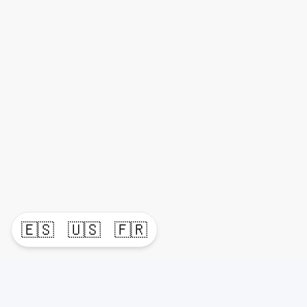
🇪🇸
🇺🇸
🇫🇷