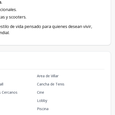
s
.
ionales.
etas y scooters.
estilo de vida pensado para quienes desean vivir,
ndial.
Area de Villar
ll
Cancha de Tenis
s Cercanos
Cine
Lobby
Piscina