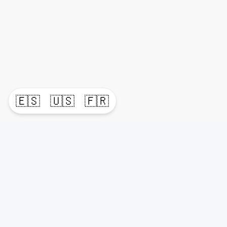
🇪🇸
🇺🇸
🇫🇷