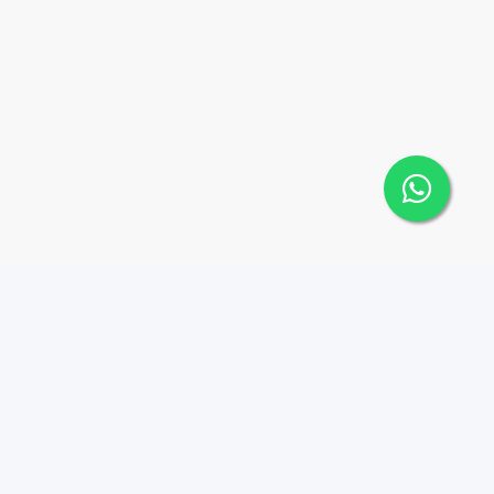
Contáctanos
Menu
8098709112
Propiedades