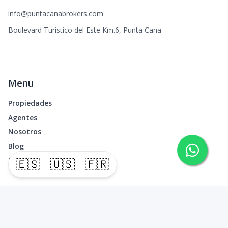
info@puntacanabrokers.com
Boulevard Turistico del Este Km.6, Punta Cana
Menu
Propiedades
Agentes
Nosotros
Blog
Contacto
🇪🇸
🇺🇸
🇫🇷
©
2026
Punta Cana Brokers
,
Todos los derechos reservados
Powered by
AlterEstate