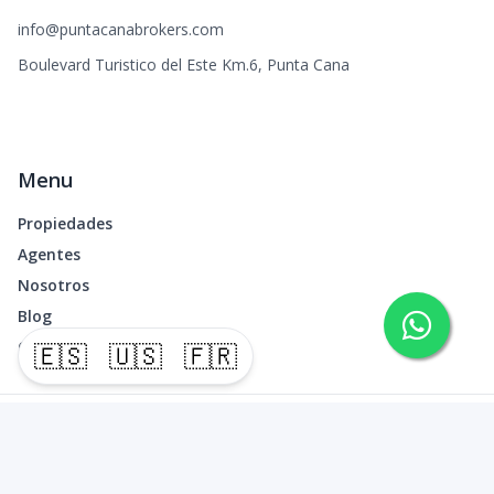
info@puntacanabrokers.com
Boulevard Turistico del Este Km.6, Punta Cana
Menu
Propiedades
Agentes
Nosotros
Blog
Contacto
🇪🇸
🇺🇸
🇫🇷
©
2026
Punta Cana Brokers
,
Todos los derechos reservados
Powered by
AlterEstate