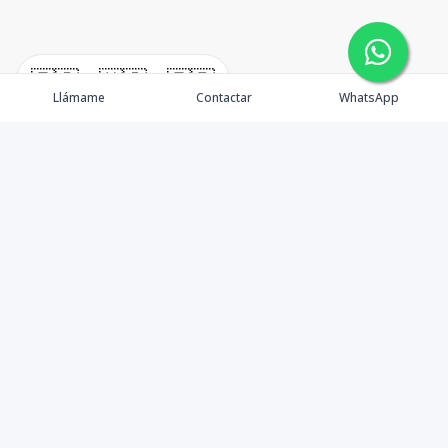
🇪🇸
🇺🇸
🇫🇷
Llámame
Contactar
WhatsApp
¿Quiénes somos? Punta Cana Brokers fue fundada en
el año 2012 con una visión clara: ofrecer información
precisa, análisis estratégico e interpretación real del
mercado inmobiliario en Punta Cana y sus zonas de
influencia. Más que una agencia inmobiliaria, somos un
aliado de valor para quienes desean entender la