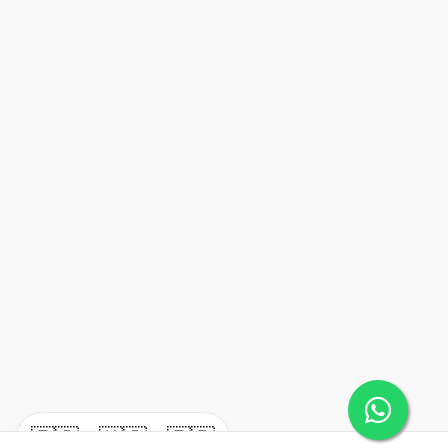
🇪🇸
🇺🇸
🇫🇷