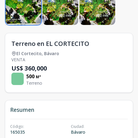
Terreno en EL CORTECITO
El Cortecito
,
Bávaro
VENTA
US$ 360,000
500
M²
Terreno
Resumen
Código
:
Ciudad
:
165035
Bávaro