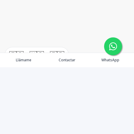
🇪🇸
🇺🇸
🇫🇷
Llámame
Contactar
WhatsApp
¿Quiénes somos? Punta Cana Brokers fue fundada en
el año 2012 con una visión clara: ofrecer información