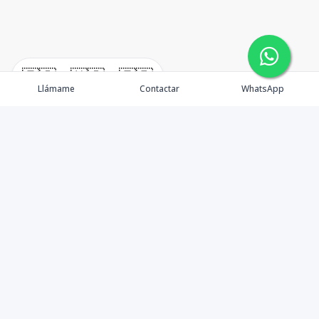
🇪🇸
🇺🇸
🇫🇷
Llámame
Contactar
WhatsApp
¿Quiénes somos? Punta Cana Brokers fue fundada en
el año 2012 con una visión clara: ofrecer información
precisa, análisis estratégico e interpretación real del
mercado inmobiliario en Punta Cana y sus zonas de
influencia. Más que una agencia inmobiliaria, somos un