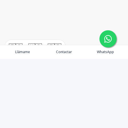
🇪🇸
🇺🇸
🇫🇷
Llámame
Contactar
WhatsApp
¿Quiénes somos? Punta Cana Brokers fue fundada en
el año 2012 con una visión clara: ofrecer información