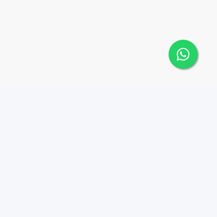
Contáctanos
Menu
8098709112
Propiedades
Agentes
info@puntacanabrokers.c
om
Nosotros