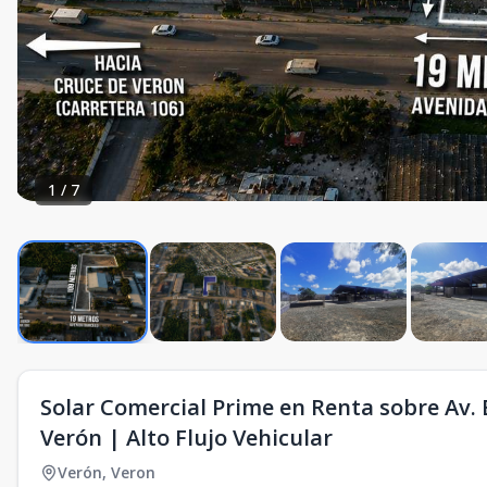
1
/
7
Solar Comercial Prime en Renta sobre Av. 
Verón | Alto Flujo Vehicular
Verón
,
Veron