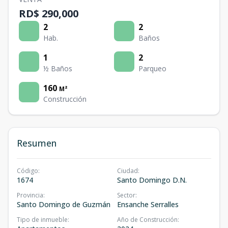
RD$ 290,000
2
2
Hab.
Baños
1
2
½ Baños
Parqueo
160
M²
Construcción
Resumen
Código
:
Ciudad
:
1674
Santo Domingo D.N.
Provincia
:
Sector
:
Santo Domingo de Guzmán
Ensanche Serralles
Tipo de inmueble
:
Año de Construcción
: