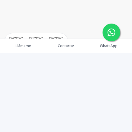
🇪🇸
🇺🇸
🇫🇷
Llámame
Contactar
WhatsApp
¿Quiénes somos? Punta Cana Brokers fue fundada en
el año 2012 con una visión clara: ofrecer información
precisa, análisis estratégico e interpretación real del