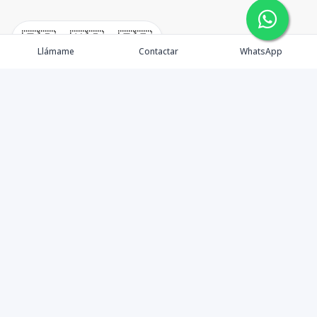
🇪🇸
🇺🇸
🇫🇷
Llámame
Contactar
WhatsApp
¿Quiénes somos? Punta Cana Brokers fue fundada en
el año 2012 con una visión clara: ofrecer información
precisa, análisis estratégico e interpretación real del
mercado inmobiliario en Punta Cana y sus zonas de
influencia. Más que una agencia inmobiliaria, somos un
aliado de valor para quienes desean entender la
dinámica del mercado, identificar oportunidades y