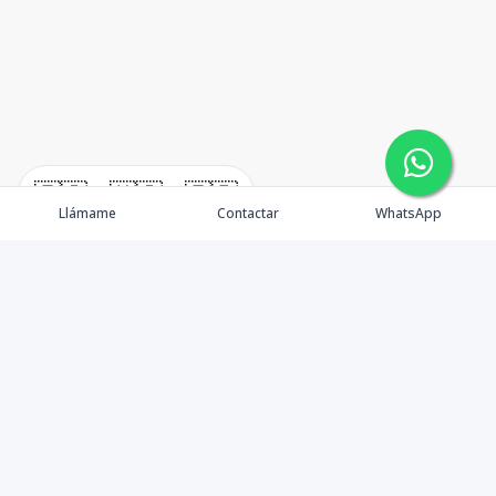
🇪🇸
🇺🇸
🇫🇷
Llámame
Contactar
WhatsApp
¿Quiénes somos? Punta Cana Brokers fue fundada en
el año 2012 con una visión clara: ofrecer información