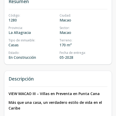
Resumen
Código
:
Ciudad
:
1280
Macao
Provincia
:
Sector
:
La Altagracia
Macao
Tipo de inmueble
:
Terreno
:
Casas
170 m²
Estado
:
Fecha de entrega
:
En Construcción
05-2028
Descripción
VIEW MACAO III – Villas en Preventa en Punta Cana
Más que una casa, un verdadero estilo de vida en el
Caribe