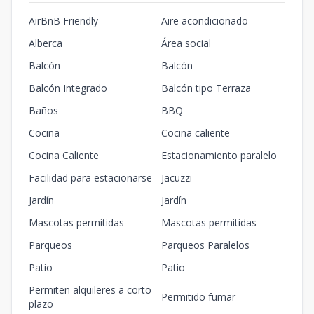
AirBnB Friendly
Aire acondicionado
Alberca
Área social
Balcón
Balcón
Balcón Integrado
Balcón tipo Terraza
Baños
BBQ
Cocina
Cocina caliente
Cocina Caliente
Estacionamiento paralelo
Facilidad para estacionarse
Jacuzzi
Jardín
Jardín
Mascotas permitidas
Mascotas permitidas
Parqueos
Parqueos Paralelos
Patio
Patio
Permiten alquileres a corto
Permitido fumar
plazo