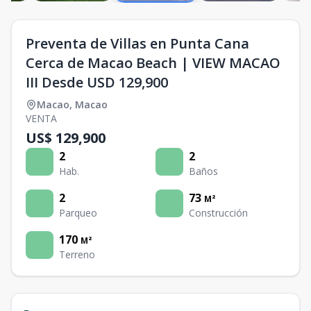
Preventa de Villas en Punta Cana
Cerca de Macao Beach | VIEW MACAO
III Desde USD 129,900
Macao
,
Macao
VENTA
US$ 129,900
2
2
Hab.
Baños
2
73
M²
Parqueo
Construcción
170
M²
Terreno