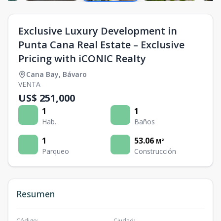
Exclusive Luxury Development in
Punta Cana Real Estate – Exclusive
Pricing with iCONIC Realty
Cana Bay
,
Bávaro
VENTA
US$ 251,000
1
1
Hab.
Baños
1
53.06
M²
Parqueo
Construcción
Resumen
Código
:
Ciudad
: