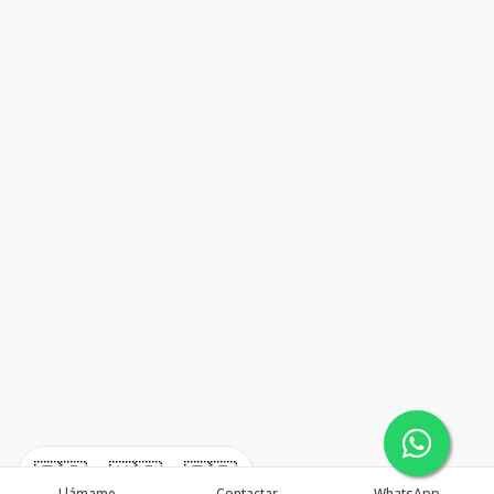
🇪🇸
🇺🇸
🇫🇷
Llámame
Contactar
WhatsApp