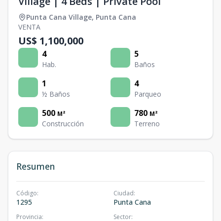
Village | 4 Beds | Private Pool
Punta Cana Village
,
Punta Cana
VENTA
US$ 1,100,000
4
5
Hab.
Baños
1
4
½ Baños
Parqueo
500
780
M²
M²
Construcción
Terreno
Resumen
Código
:
Ciudad
:
1295
Punta Cana
Provincia
:
Sector
: