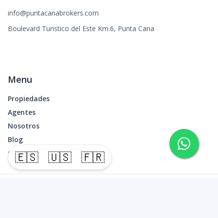
info@puntacanabrokers.com
Boulevard Turistico del Este Km.6, Punta Cana
Menu
Propiedades
Agentes
Nosotros
Blog
Contacto
🇪🇸
🇺🇸
🇫🇷
©
2026
Punta Cana Brokers
,
Todos los derechos reservados
Powered by
AlterEstate