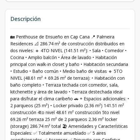
Descripción
🏡 Penthouse de Ensueño en Cap Cana 📍 Palmeira
Residences 📐 286.74 m² de construcción distribuidos en
dos niveles: 🔹 4TO NIVEL (141.51 m²): • Sala • Comedor •
Cocina • Amplio balcón • Área de lavado • Habitación
principal con walk-in closet y baño • Habitación secundaria
• Estudio • Baño común • Medio baño de visitas 🔹 5TO
NIVEL (48.61 m² + 69.26 m² de terraza): • Habitación con
baño completo • Terraza techada con comedor, sala,
kitchenette y área de lavado • Terraza destechada ideal
para disfrutar el clima caribeño 🚗 + Espacios adicionales: •
2 parqueos (25 m²) • Locker privado (2.36 m²) 141.51 m²
construcción 4to nivel 48.61 m² construcción 5to nivel
69.26 m² terraza 25 m² de 2 parqueos 2.36 m² locker
(storage) 286.74 m² total 🏖️ Amenidades y Características
Especiales: ✅ Totalmente amueblado ✅ 5 aires
acondicionados ✅ Ascensor ✅ Proyecto con Confotur