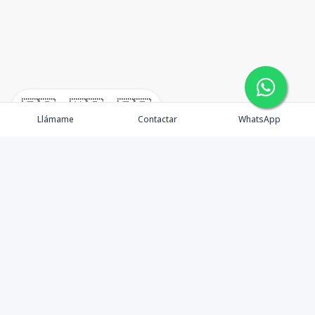
🇪🇸
🇺🇸
🇫🇷
Llámame
Contactar
WhatsApp
¿Quiénes somos? Punta Cana Brokers fue fundada en
el año 2012 con una visión clara: ofrecer información
precisa, análisis estratégico e interpretación real del