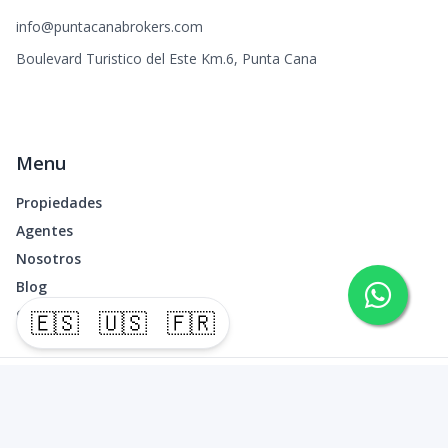
info@puntacanabrokers.com
Boulevard Turistico del Este Km.6, Punta Cana
Menu
Propiedades
Agentes
Nosotros
Blog
Contacto
🇪🇸
🇺🇸
🇫🇷
©
2026
Punta Cana Brokers
,
Todos los derechos reservados
Powered by
AlterEstate