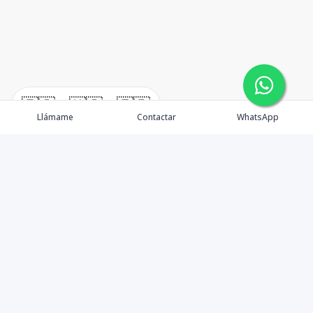
🇪🇸
🇺🇸
🇫🇷
Llámame
Contactar
WhatsApp
¿Quiénes somos? Punta Cana Brokers fue fundada en
el año 2012 con una visión clara: ofrecer información
precisa, análisis estratégico e interpretación real del