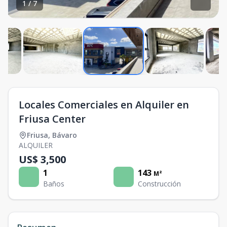
1
/
7
Locales Comerciales en Alquiler en
Friusa Center
Friusa
,
Bávaro
ALQUILER
US$ 3,500
1
143
M²
Baños
Construcción