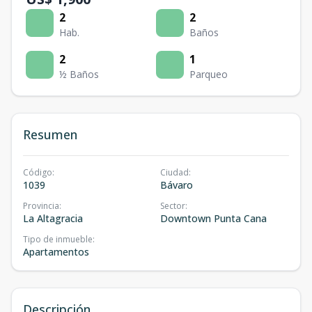
2
2
Hab.
Baños
2
1
½ Baños
Parqueo
Resumen
Código
:
Ciudad
:
1039
Bávaro
Provincia
:
Sector
:
La Altagracia
Downtown Punta Cana
Tipo de inmueble
:
Apartamentos
Descripción