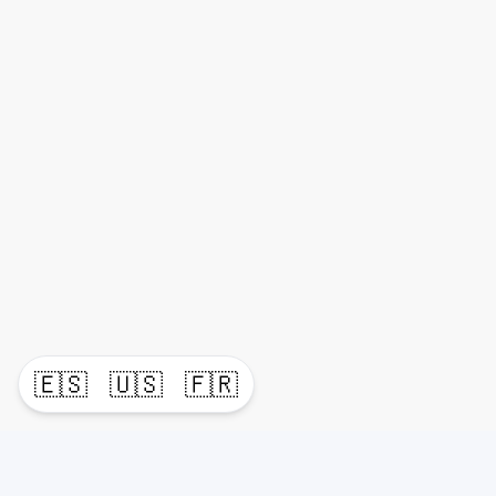
🇪🇸
🇺🇸
🇫🇷