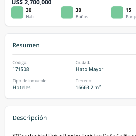
US$ 2,700,000
30
30
15
Hab.
Baños
Parq
Resumen
Código
:
Ciudad
:
171508
Hato Mayor
Tipo de inmueble
:
Terreno
:
Hoteles
16663.2 m²
Descripción
**Oportunidad Única: Rancho Turístico Doña Callita 