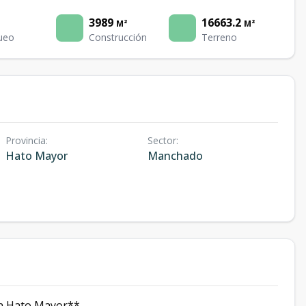
3989
16663.2
M²
M²
ueo
Construcción
Terreno
Provincia
:
Sector
:
Hato Mayor
Manchado
en Hato Mayor**