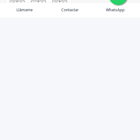
🇪🇸
🇺🇸
🇫🇷
Llámame
Contactar
WhatsApp
¿Quiénes somos? Punta Cana Brokers fue fundada en
el año 2012 con una visión clara: ofrecer información
precisa, análisis estratégico e interpretación real del
mercado inmobiliario en Punta Cana y sus zonas de
influencia. Más que una agencia inmobiliaria, somos un
aliado de valor para quienes desean entender la
dinámica del mercado, identificar oportunidades y
tomar decisiones con criterio, no con corazonadas.