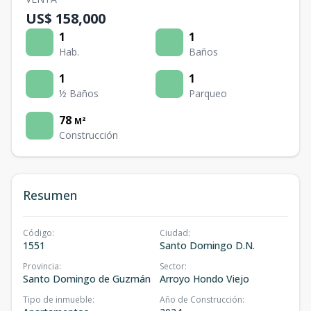
US$ 158,000
1
1
Hab.
Baños
1
1
½ Baños
Parqueo
78
M²
Construcción
Resumen
Código
:
Ciudad
:
1551
Santo Domingo D.N.
Provincia
:
Sector
:
Santo Domingo de Guzmán
Arroyo Hondo Viejo
Tipo de inmueble
:
Año de Construcción
: