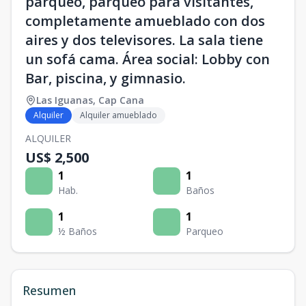
parqueo, parqueo para visitantes,
completamente amueblado con dos
aires y dos televisores. La sala tiene
un sofá cama. Área social: Lobby con
Bar, piscina, y gimnasio.
Las Iguanas
,
Cap Cana
Alquiler
Alquiler amueblado
ALQUILER
US$ 2,500
1
1
Hab.
Baños
1
1
½ Baños
Parqueo
Resumen