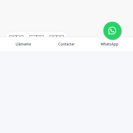
🇪🇸
🇺🇸
🇫🇷
Llámame
Contactar
WhatsApp
¿Quiénes somos? Punta Cana Brokers fue fundada en
el año 2012 con una visión clara: ofrecer información
precisa, análisis estratégico e interpretación real del
mercado inmobiliario en Punta Cana y sus zonas de