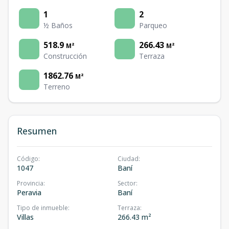
1
2
½ Baños
Parqueo
518.9
266.43
M²
M²
Construcción
Terraza
1862.76
M²
Terreno
Resumen
Código
:
Ciudad
:
1047
Baní
Provincia
:
Sector
:
Peravia
Baní
Tipo de inmueble
:
Terraza
:
Villas
266.43 m²