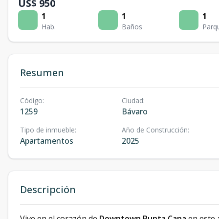
US$ 950
1
1
1
Hab.
Baños
Parq
Resumen
Código
:
Ciudad
:
1259
Bávaro
Tipo de inmueble
:
Año de Construcción
:
Apartamentos
2025
Descripción
Vive en el corazón de
Downtown Punta Cana
en este