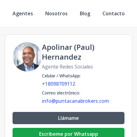
s
Agentes
Nosotros
Blog
Contacto
Apolinar (Paul)
Hernandez
Agente Redes Sociales
Celular / WhatsApp
:
+18098709112
Correo electrónico
:
info@puntacanabrokers.com
Llámame
Escribeme por Whatsapp