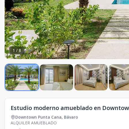
1
/
8
Estudio moderno amueblado en Downtown 
Downtown Punta Cana
,
Bávaro
ALQUILER AMUEBLADO