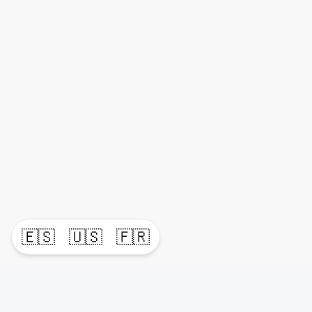
🇪🇸
🇺🇸
🇫🇷