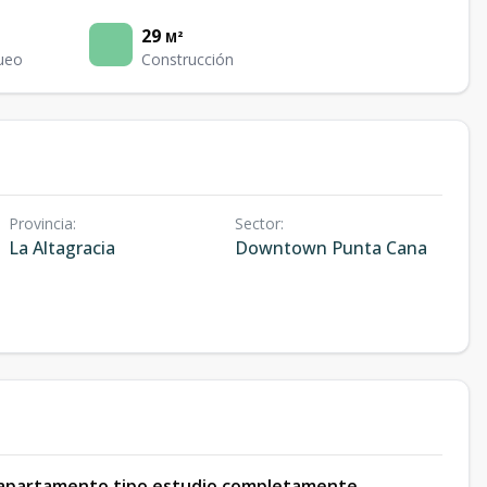
29
M²
ueo
Construcción
Provincia
:
Sector
:
La Altagracia
Downtown Punta Cana
apartamento tipo estudio completamente