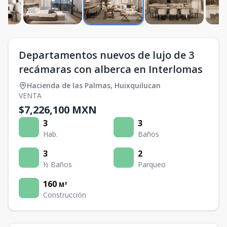
Departamentos nuevos de lujo de 3
recámaras con alberca en Interlomas
Hacienda de las Palmas
,
Huixquilucan
VENTA
$7,226,100 MXN
3
3
Hab.
Baños
3
2
½ Baños
Parqueo
160
M²
Construcción