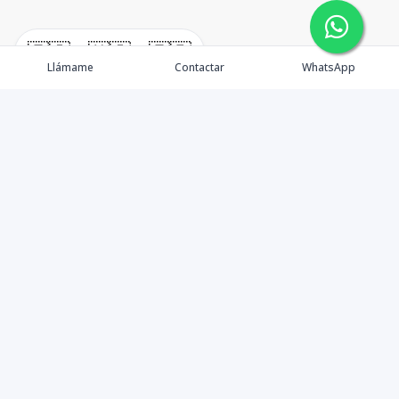
🇪🇸
🇺🇸
🇫🇷
Llámame
Contactar
WhatsApp
¿Quiénes somos? Punta Cana Brokers fue fundada en
el año 2012 con una visión clara: ofrecer información
precisa, análisis estratégico e interpretación real del
mercado inmobiliario en Punta Cana y sus zonas de
influencia. Más que una agencia inmobiliaria, somos un
aliado de valor para quienes desean entender la