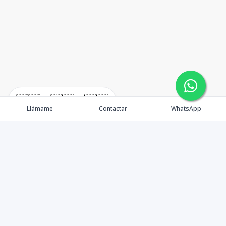
🇪🇸
🇺🇸
🇫🇷
Llámame
Contactar
WhatsApp
¿Quiénes somos? Punta Cana Brokers fue fundada en