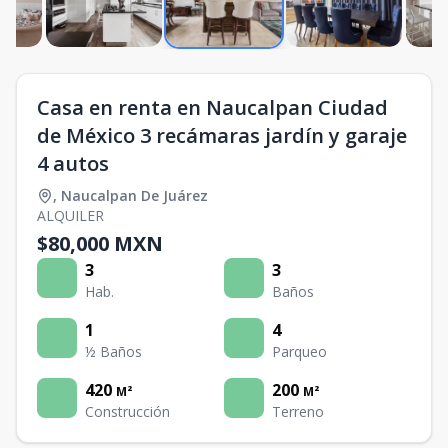
Casa en renta en Naucalpan Ciudad
de México 3 recámaras jardín y garaje
4 autos
,
Naucalpan De Juárez
ALQUILER
$80,000 MXN
3
3
Hab.
Baños
1
4
½ Baños
Parqueo
420
200
M²
M²
Construcción
Terreno