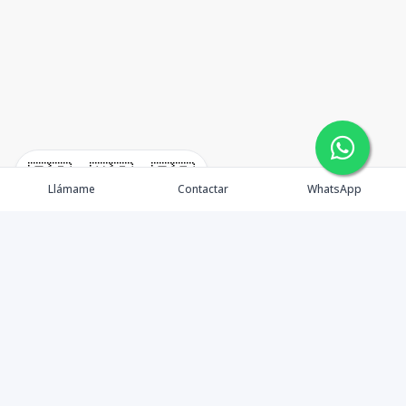
🇪🇸
🇺🇸
🇫🇷
Llámame
Contactar
WhatsApp
¿Quiénes somos? Punta Cana Brokers fue fundada en