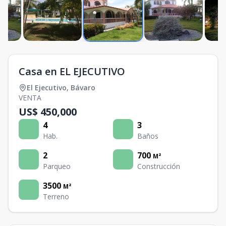
Casa en EL EJECUTIVO
El Ejecutivo
,
Bávaro
VENTA
US$ 450,000
4
3
Hab.
Baños
2
700
M²
Parqueo
Construcción
3500
M²
Terreno