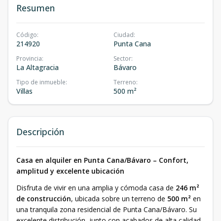
Resumen
Código
:
Ciudad
:
214920
Punta Cana
Provincia
:
Sector
:
La Altagracia
Bávaro
Tipo de inmueble
:
Terreno
:
Villas
500 m²
Descripción
Casa en alquiler en Punta Cana/Bávaro – Confort,
amplitud y excelente ubicación
Disfruta de vivir en una amplia y cómoda casa de
246 m²
de construcción
, ubicada sobre un terreno de
500 m²
en
una tranquila zona residencial de Punta Cana/Bávaro. Su
excelente distribución, junto con acabados de alta calidad,