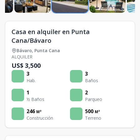
Casa en alquiler en Punta
Cana/Bávaro
Bávaro
,
Punta Cana
ALQUILER
US$ 3,500
3
3
Hab.
Baños
1
2
½ Baños
Parqueo
246
500
M²
M²
Construcción
Terreno