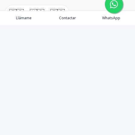
🇪🇸
🇺🇸
🇫🇷
Llámame
Contactar
WhatsApp
¿Quiénes somos? Punta Cana Brokers fue fundada en
el año 2012 con una visión clara: ofrecer información
precisa, análisis estratégico e interpretación real del
mercado inmobiliario en Punta Cana y sus zonas de
influencia. Más que una agencia inmobiliaria, somos un
aliado de valor para quienes desean entender la
dinámica del mercado, identificar oportunidades y