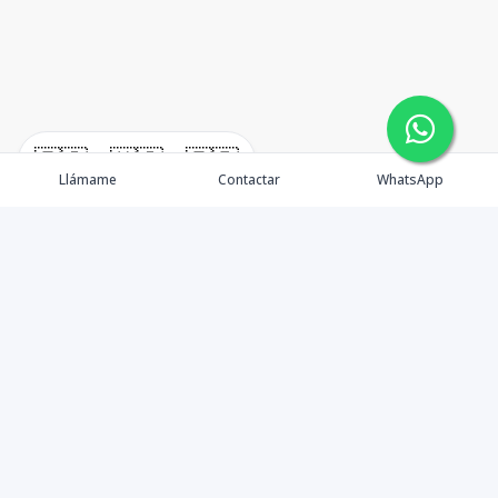
🇪🇸
🇺🇸
🇫🇷
Llámame
Contactar
WhatsApp
¿Quiénes somos? Punta Cana Brokers fue fundada en
el año 2012 con una visión clara: ofrecer información
precisa, análisis estratégico e interpretación real del