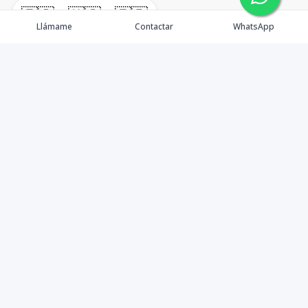
🇪🇸
🇺🇸
🇫🇷
Llámame
Contactar
WhatsApp
¿Quiénes somos? Punta Cana Brokers fue fundada en
el año 2012 con una visión clara: ofrecer información
precisa, análisis estratégico e interpretación real del
mercado inmobiliario en Punta Cana y sus zonas de
influencia. Más que una agencia inmobiliaria, somos un
aliado de valor para quienes desean entender la
dinámica del mercado, identificar oportunidades y
tomar decisiones con criterio, no con corazonadas.