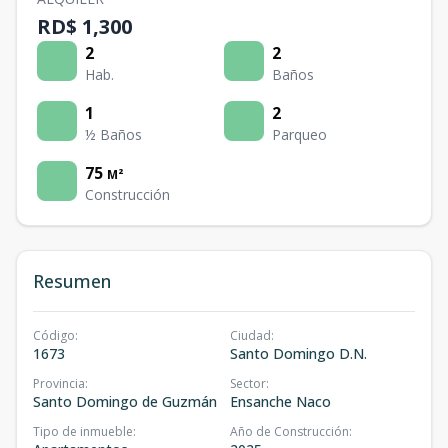
RD$ 1,300
2
2
Hab.
Baños
1
2
½ Baños
Parqueo
75
M²
Construcción
Resumen
Código
:
Ciudad
:
1673
Santo Domingo D.N.
Provincia
:
Sector
:
Santo Domingo de Guzmán
Ensanche Naco
Tipo de inmueble
:
Año de Construcción
: