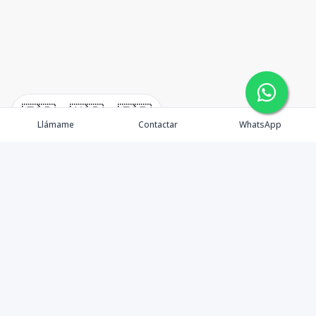
🇪🇸
🇺🇸
🇫🇷
Llámame
Contactar
WhatsApp
¿Quiénes somos? Punta Cana Brokers fue fundada en
el año 2012 con una visión clara: ofrecer información
precisa, análisis estratégico e interpretación real del