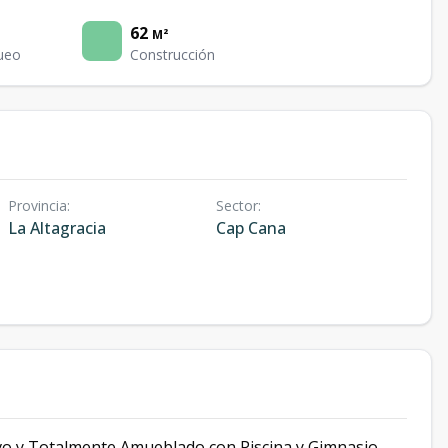
62
M²
ueo
Construcción
Provincia
:
Sector
:
La Altagracia
Cap Cana
o y Totalmente Amueblado con Piscina y Gimnasio