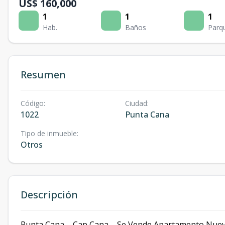
US$ 160,000
1
1
1
Hab.
Baños
Parq
Resumen
Código
:
Ciudad
:
1022
Punta Cana
Tipo de inmueble
:
Otros
Descripción
Punta Cana – Cap Cana – Se Vende Apartamento Nuev