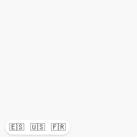
🇪🇸
🇺🇸
🇫🇷