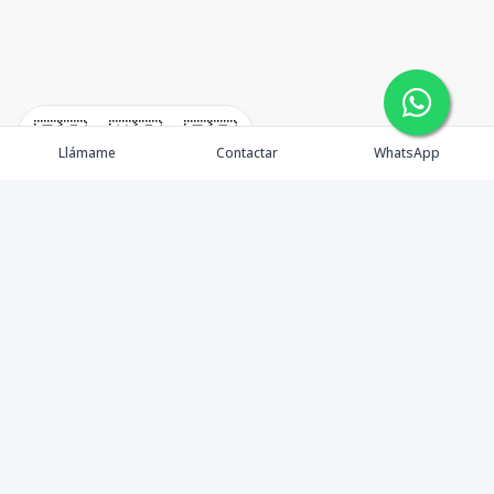
🇪🇸
🇺🇸
🇫🇷
Llámame
Contactar
WhatsApp
¿Quiénes somos? Punta Cana Brokers fue fundada en
el año 2012 con una visión clara: ofrecer información
precisa, análisis estratégico e interpretación real del
mercado inmobiliario en Punta Cana y sus zonas de