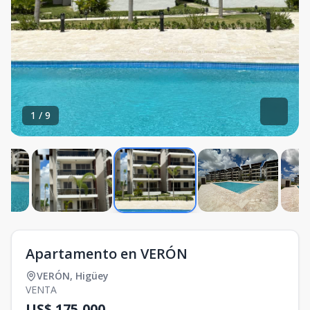
1
/
9
Apartamento en VERÓN
VERÓN
,
Higüey
VENTA
US$ 175,000