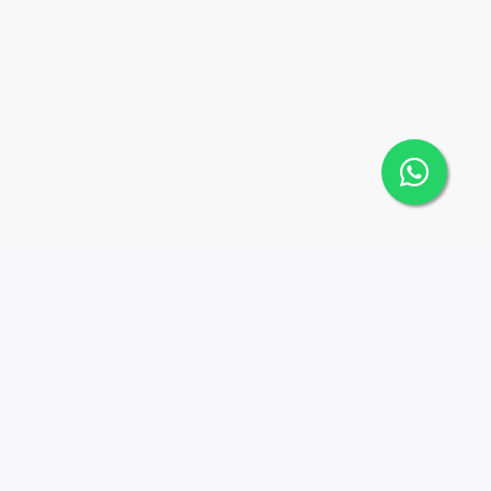
Contáctanos
Menu
8098709112
Propiedades
Agentes