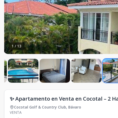
1
/
13
✨ Apartamento en Venta en Cocotal – 2 H
Cocotal Golf & Country Club
,
Bávaro
VENTA