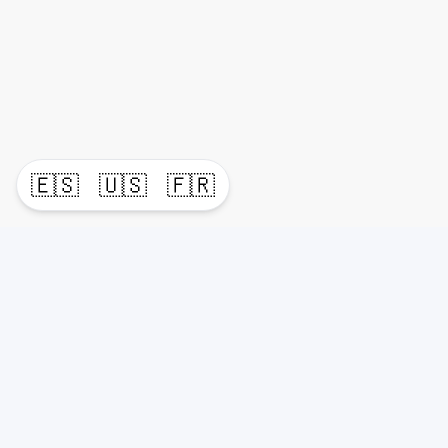
🇪🇸
🇺🇸
🇫🇷