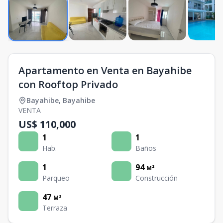
Apartamento en Venta en Bayahibe
con Rooftop Privado
Bayahibe
,
Bayahibe
VENTA
US$ 110,000
1
1
Hab.
Baños
1
94
M²
Parqueo
Construcción
47
M²
Terraza