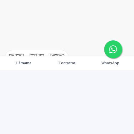
🇪🇸
🇺🇸
🇫🇷
Llámame
Contactar
WhatsApp
¿Quiénes somos? Punta Cana Brokers fue fundada en