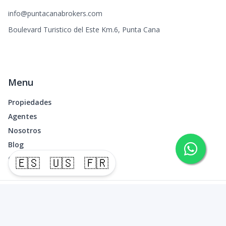
info@puntacanabrokers.com
Boulevard Turistico del Este Km.6, Punta Cana
Menu
Propiedades
Agentes
Nosotros
Blog
Contacto
🇪🇸
🇺🇸
🇫🇷
©
2026
Punta Cana Brokers
,
Todos los derechos reservados
Powered by
AlterEstate