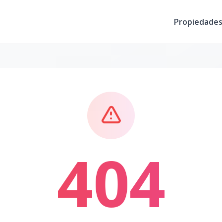
Propiedade
404