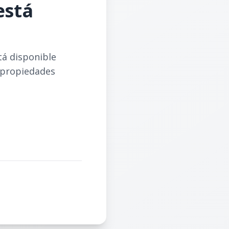
está
tá disponible
 propiedades